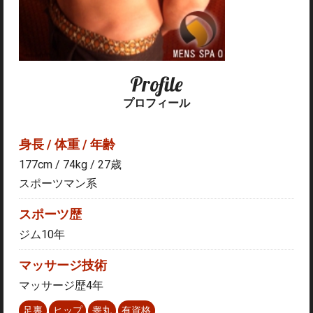
Profile
プロフィール
身長 / 体重 / 年齢
177cm / 74kg / 27
歳
スポーツマン系
スポーツ歴
ジム10年
マッサージ技術
マッサージ歴4年
足裏
ヒップ
睾丸
有資格